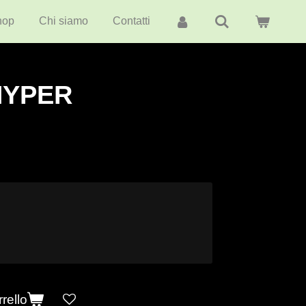
hop
Chi siamo
Contatti
HYPER
rello