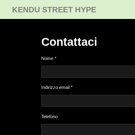
Vai
KENDU STREET HYPE
al
contenuto
principale
Contattaci
Nome *
Indirizzo email *
Telefono